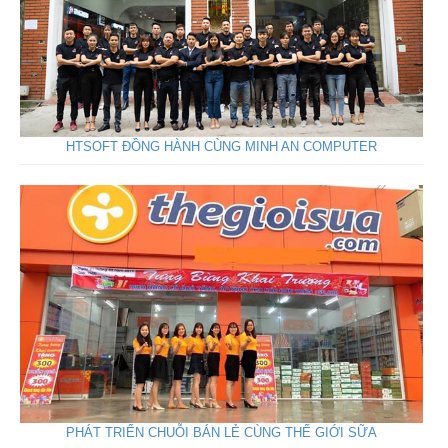
HTSOFT ĐỒNG HÀNH CÙNG MINH AN COMPUTER
PHÁT TRIỂN CHUỖI BÁN LẺ CÙNG THẾ GIỚI SỮA