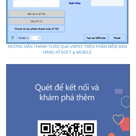
HƯỚNG DẪN THANH TOÁN QUA VNPAY TRÊN PHẦN MỀM BÁN
HÀNG HTSOFT & MOBILE