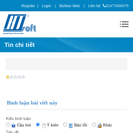
Register
Login
BizMan Web
Liên hệ
02473006979
Tin chi tiết
Bình luận bài viết này
Kiểu bình luận:
Câu hỏi
Ý kiến
Báo lỗi
Khác
Tiêu đề