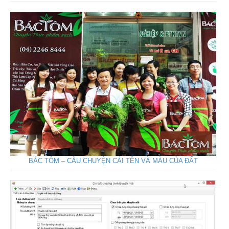
BÁC TÔM – CÂU CHUYỆN CÁI TÊN VÀ MÀU CỦA ĐẤT