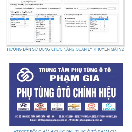
HƯỚNG DẪN SỬ DỤNG CHỨC NĂNG QUẢN LÝ KHUYẾN MÃI V2
HTSOFT ĐỒNG HÀNH CÙNG PHỤ TÙNG Ô TÔ PHẠM GIA