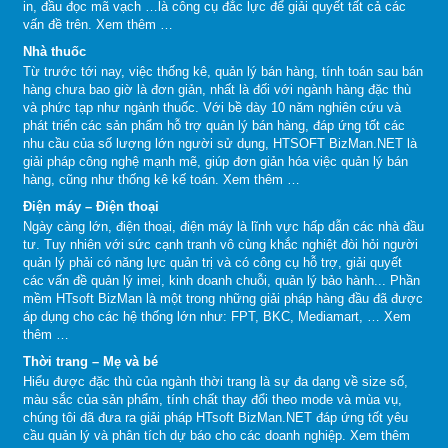
in, đầu đọc mã vạch …là công cụ đắc lực để giải quyết tất cả các
vấn đề trên.
Xem thêm …
Nhà thuốc
Từ trước tới nay, việc thống kê, quản lý bán hàng, tính toán sau bán
hàng chưa bao giờ là đơn giản, nhất là đối với ngành hàng đặc thù
và phức tạp như ngành thuốc. Với bề dày 10 năm nghiên cứu và
phát triển các sản phẩm hỗ trợ quản lý bán hàng, đáp ứng tốt các
nhu cầu của số lượng lớn người sử dụng, HTSOFT BizMan.NET là
giải pháp công nghệ mạnh mẽ, giúp đơn giản hóa việc quản lý bán
hàng, cũng như thống kê kế toán.
Xem thêm …
Điện máy – Điện thoại
Ngày càng lớn, điện thoại, điện máy là lĩnh vực hấp dẫn các nhà đầu
tư. Tuy nhiên với sức cạnh tranh vô cùng khắc nghiệt đòi hỏi người
quản lý phải có năng lực quản trị và có công cụ hỗ trợ, giải quyết
các vấn đề quản lý imei, kinh doanh chuỗi, quản lý bảo hành... Phần
mềm HTsoft BizMan là một trong những giải pháp hàng đầu đã được
áp dụng cho các hệ thống lớn như: FPT, BKC, Mediamart, …
Xem
thêm …
Thời trang – Mẹ và bé
Hiểu được đặc thù của ngành thời trang là sự đa dạng về size số,
màu sắc của sản phẩm, tính chất thay đổi theo mode và mùa vụ,
chúng tôi đã đưa ra giải pháp HTsoft BizMan.NET đáp ứng tốt yêu
cầu quản lý và phân tích dự báo cho các doanh nghiệp.
Xem thêm