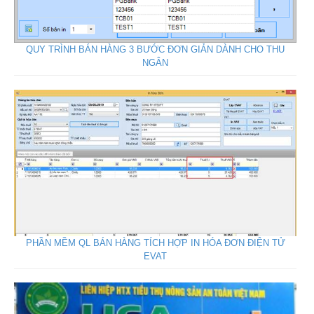
QUY TRÌNH BÁN HÀNG 3 BƯỚC ĐƠN GIẢN DÀNH CHO THU
NGÂN
PHẦN MỀM QL BÁN HÀNG TÍCH HỢP IN HÓA ĐƠN ĐIỆN TỬ
EVAT