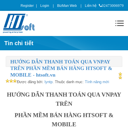
Register
Login
BizMan Web
Liên hệ
02473006979
Tin chi tiết
HƯỚNG DẪN THANH TOÁN QUA VNPAY
TRÊN PHẦN MỀM BÁN HÀNG HTSOFT &
MOBILE - htsoft.vn
Được đăng bởi:
lyntp
. Thuộc danh mục:
Tính năng mới
HƯỚNG DẪN THANH TOÁN QUA VNPAY
TRÊN
PHẦN MỀM BÁN HÀNG HTSOFT &
MOBILE