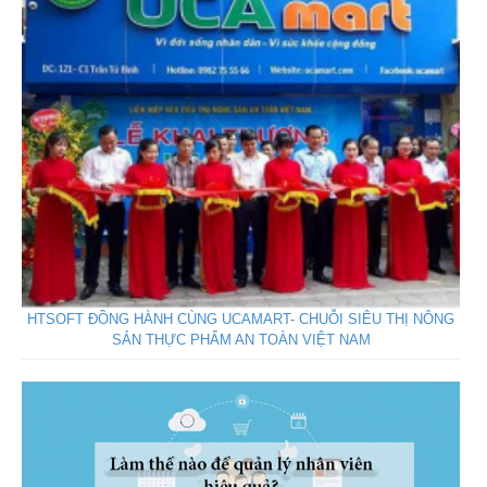
HTSOFT ĐỒNG HÀNH CÙNG UCAMART- CHUỖI SIÊU THỊ NÔNG
SẢN THỰC PHẨM AN TOÀN VIỆT NAM