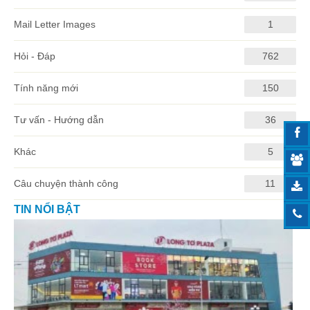
Mail Letter Images
1
Hỏi - Đáp
762
Tính năng mới
150
Tư vấn - Hướng dẫn
36
Khác
5
Câu chuyện thành công
11
TIN NỔI BẬT