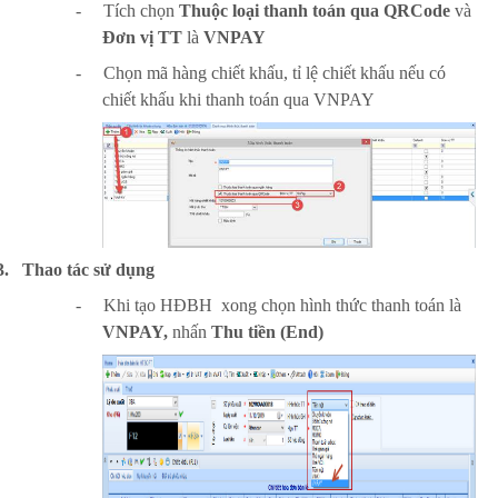
-
Tích chọn
Thuộc loại thanh toán qua QRCode
và
Đơn vị TT
là
VNPAY
-
Chọn mã hàng chiết khấu, tỉ lệ chiết khấu nếu có
chiết khấu khi thanh toán qua VNPAY
3.
Thao tác sử dụng
-
Khi tạo HĐBH xong chọn hình thức thanh toán là
VNPAY,
nhấn
Thu tiền (End)