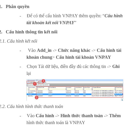
1.
Phân quyền
-
Để có thể cấu hình VNPAY thêm quyền: “
Cấu hình
tài khoản kết nối VNPAY
”
2.
Cấu hình thông tin kết nối
2.1.
Cấu hình kết nối
-
Vào
Add_in
->
Chức năng khác
->
Cấu hình tài
khoản chung
>
Cấu hình tài khoản VNPAY
-
Chọn Tải dữ liệu, điền đầy đủ các thông tin ->
Ghi
lại
2.2.
Cấu hình hình thức thanh toán
-
Vào
Cấu hình
->
Hình thức thanh toán
->
Thêm
hình thức thanh toán là VNPAY