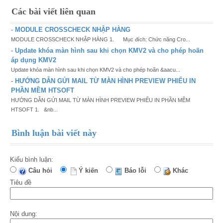
Các bài viết liên quan
-
MODULE CROSSCHECK NHẬP HÀNG
MODULE CROSSCHECK NHẬP HÀNG 1. Mục đích: Chức năng Cro...
-
Update khóa màn hình sau khi chọn KMV2 và cho phép hoãn
áp dụng KMV2
Update khóa màn hình sau khi chọn KMV2 và cho phép hoãn &aacu...
-
HƯỚNG DẪN GỬI MAIL TỪ MÀN HÌNH PREVIEW PHIẾU IN
PHẦN MỀM HTSOFT
HƯỚNG DẪN GỬI MAIL TỪ MÀN HÌNH PREVIEW PHIẾU IN PHẦN MỀM
HTSOFT 1. &nb...
Bình luận bài viết này
Kiểu bình luận:
Câu hỏi
Ý kiến
Báo lỗi
Khác
Tiêu đề
Nội dung: