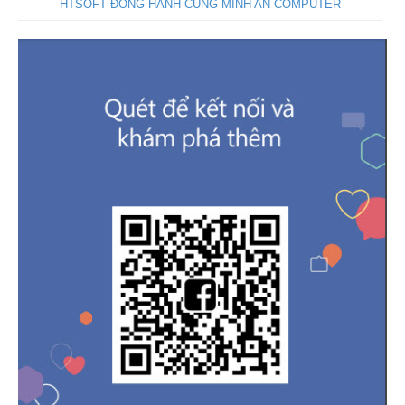
HTSOFT ĐỒNG HÀNH CÙNG MINH AN COMPUTER