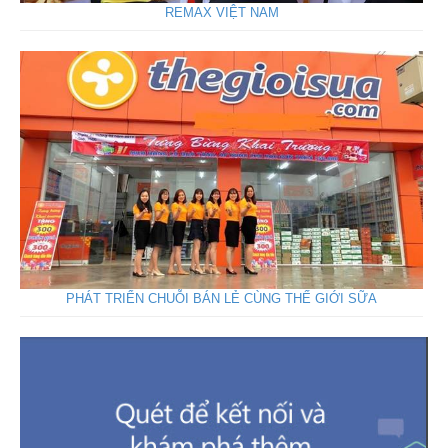
REMAX VIỆT NAM
PHÁT TRIỂN CHUỖI BÁN LẺ CÙNG THẾ GIỚI SỮA