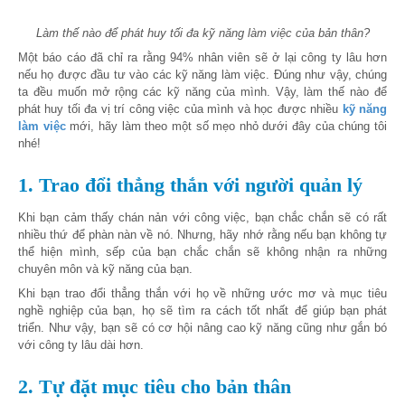
Làm thế nào để phát huy tối đa kỹ năng làm việc của bản thân?
Một báo cáo đã chỉ ra rằng 94% nhân viên sẽ ở lại công ty lâu hơn
nếu họ được đầu tư vào các kỹ năng làm việc. Đúng như vậy, chúng
ta đều muốn mở rộng các kỹ năng của mình. Vậy, làm thế nào để
phát huy tối đa vị trí công việc của mình và học được nhiều
kỹ năng
làm việc
mới, hãy làm theo một số mẹo nhỏ dưới đây của
chúng tôi
nhé!
1. Trao đổi thẳng thắn với người quản lý
Khi bạn cảm thấy chán nản với công việc, bạn chắc chắn sẽ có rất
nhiều thứ để phàn nàn về nó. Nhưng, hãy nhớ rằng nếu bạn không tự
thể hiện mình, sếp của bạn chắc chắn sẽ không nhận ra những
chuyên môn và kỹ năng của bạn.
Khi bạn trao đổi thẳng thắn với họ về những ước mơ và mục tiêu
nghề nghiệp của bạn, họ sẽ tìm ra cách tốt nhất để giúp bạn phát
triển. Như vậy, bạn sẽ có cơ hội nâng cao kỹ năng cũng như gắn bó
với công ty lâu dài hơn.
2. Tự đặt mục tiêu cho bản thân