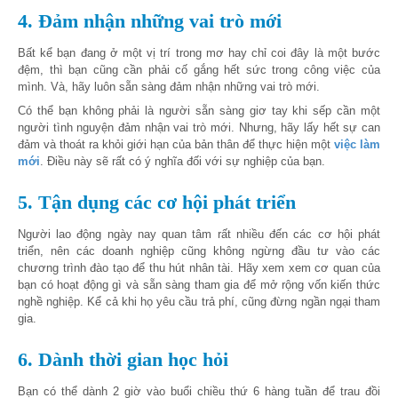
4. Đảm nhận những vai trò mới
Bất kể bạn đang ở một vị trí trong mơ hay chỉ coi đây là một bước
đệm, thì bạn cũng cần phải cố gắng hết sức trong công việc của
mình. Và, hãy luôn sẵn sàng đảm nhận những vai trò mới.
Có thể bạn không phải là người sẵn sàng giơ tay khi sếp cần một
người tình nguyện đảm nhận vai trò mới. Nhưng, hãy lấy hết sự can
đảm và thoát ra khỏi giới hạn của bản thân để thực hiện một
việc làm
mới
. Điều này sẽ rất có ý nghĩa đối với sự nghiệp của bạn.
5. Tận dụng các cơ hội phát triển
Người lao động ngày nay quan tâm rất nhiều đến các cơ hội phát
triển, nên các doanh nghiệp cũng không ngừng đầu tư vào các
chương trình đào tạo để thu hút nhân tài. Hãy xem xem cơ quan của
bạn có hoạt động gì
và sẵn sàng tham gia để mở rộng vốn kiến thức
nghề nghiệp. Kể cả khi họ yêu cầu trả phí, cũng đừng ngần ngại tham
gia.
6. Dành thời gian học hỏi
Bạn có thể dành 2 giờ vào buổi chiều thứ 6 hàng tuần để trau đồi