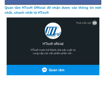
Quan tâm HTsoft Official để nhận được các thông tin mới
nhất, nhanh nhất từ HTsoft