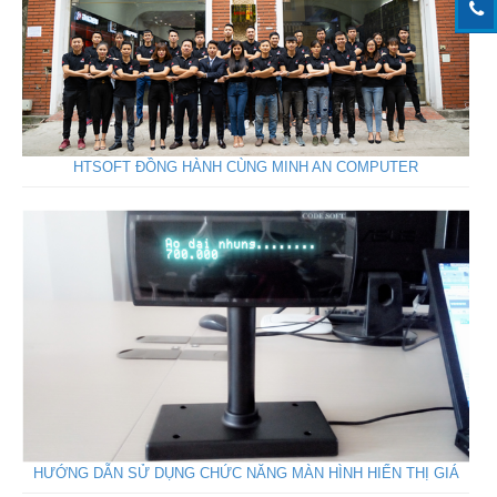
HTSOFT ĐỒNG HÀNH CÙNG MINH AN COMPUTER
HƯỚNG DẪN SỬ DỤNG CHỨC NĂNG MÀN HÌNH HIỂN THỊ GIÁ