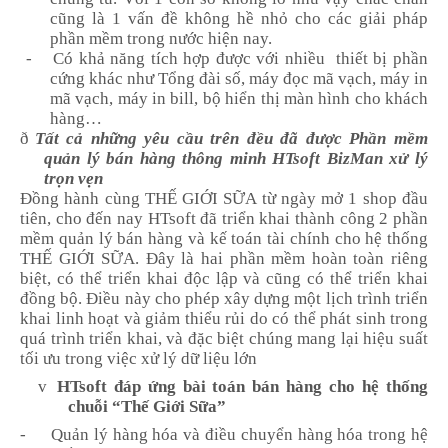
cũng là 1 vấn đề không hề nhỏ cho các giải pháp
phần mềm trong nước hiện nay.
-
Có khả năng tích hợp được với nhiều
thiết bị phần
cứng khác như Tổng đài số, máy đọc mã vạch, máy in
mã vạch, máy in bill, bộ hiển thị màn hình cho khách
hàng…
ð
Tất cả những yêu cầu trên đều đã được
Phần mềm
quản lý bán hàng thông minh HTsoft
BizMan
xử lý
trọn vẹn
Đồng hành cùng THẾ GIỚI SỮA từ ngày mở 1 shop đầu
tiên, cho đến nay
HTsoft đã triển khai thành công 2
phần
mềm quản lý
bán hàng và kế toán tài chính cho hệ thống
THẾ GIỚI SỮA
. Đây là hai
phần mềm
hoàn toàn riêng
biệt, có thể triển khai độc lập và cũng có thể triển khai
đồng bộ. Điều này cho phép xây dựng một lịch trình triển
khai linh hoạt và giảm thiểu rủi do có thể phát sinh trong
quá trình triển khai
, và đặc biệt chúng mang lại hiệu suất
tối ưu trong việc xử lý dữ liệu lớn
v
HTsoft đáp ứng bài toán bán hàng cho hệ thống
chuỗi “Thế Giới Sữa”
-
Quản lý hàng hóa và điều chuyển hàng hóa trong hệ