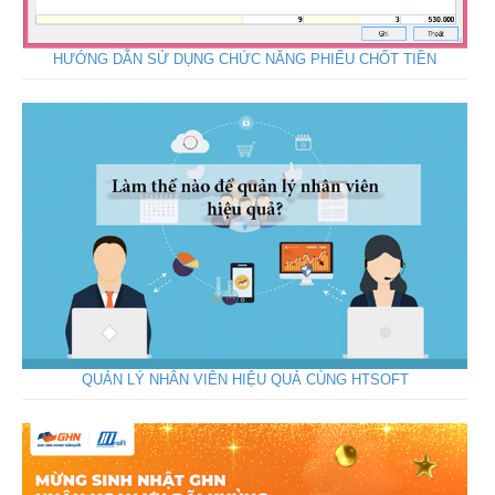
HƯỚNG DẪN SỬ DỤNG CHỨC NĂNG PHIẾU CHỐT TIỀN
QUẢN LÝ NHÂN VIÊN HIỆU QUẢ CÙNG HTSOFT