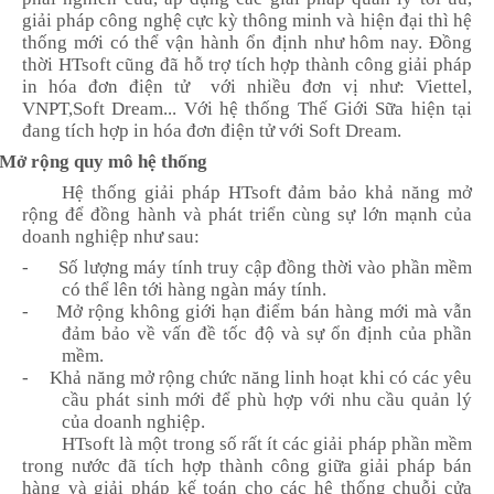
giải pháp công nghệ cực kỳ thông minh và hiện đại thì hệ
thống mới có thể vận hành ổn định như hôm nay. Đồng
thời HTsoft cũng đã hỗ trợ tích hợp thành công giải pháp
in hóa đơn điện tử với nhiều đơn vị như: Viett
el
,
VNPT,
Soft Dream
... Với hệ thống Thế Giới Sữa hiện tại
đang tích hợp in hóa đơn điện tử với
Soft Dream
.
Mở rộng quy mô hệ thống
Hệ thống giải pháp HTsoft đảm bảo khả năng mở
rộng để đồng hành và phát triển cùng sự lớn mạnh của
doanh nghiệp như sau:
-
Số lượng máy tính truy cập đồng thời vào
phần mềm
có thể lên tới hàng ngàn máy tính.
-
Mở rộng không giới hạn điểm bán hàng mới mà vẫn
đảm bảo về vấn đề tốc độ và sự ổn định của
phần
mềm
.
-
Khả năng mở rộng chức năng linh hoạt khi có các yêu
cầu phát
sinh
mới để phù hợp với nhu cầu quản lý
của doanh nghiệp.
HTsoft là một trong số rất ít các giải pháp phần mềm
trong nước đã tích hợp thành công giữa giải pháp bán
hàng và giải pháp kế toán cho các hệ thống chuỗi cửa