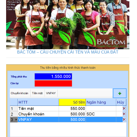
BÁC TÔM – CÂU CHUYỆN CÁI TÊN VÀ MÀU CỦA ĐẤT