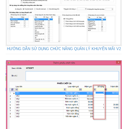
HƯỚNG DẪN SỬ DỤNG CHỨC NĂNG QUẢN LÝ KHUYẾN MÃI V2