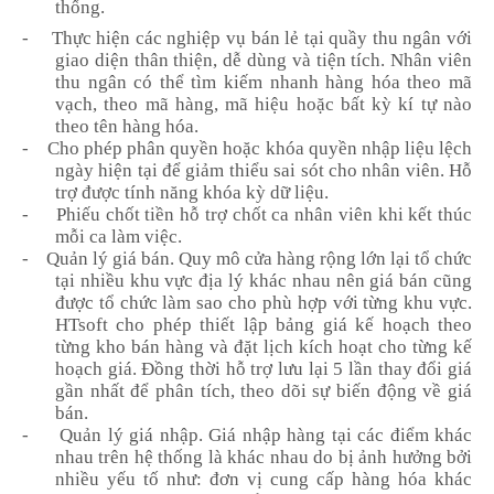
thống.
-
Thực hiện các nghiệp vụ bán lẻ tại quầy thu ngân với
giao diện thân thiện, dễ dùng và tiện tích. Nhân viên
thu ngân có thể tìm kiếm nhanh hàng hóa theo mã
vạch, theo mã hàng, mã hiệu hoặc bất kỳ kí tự nào
theo tên hàng hóa.
-
Cho phép phân quyền hoặc khóa quyền nhập liệu lệch
ngày hiện tại để giảm thiểu sai sót cho nhân viên. Hỗ
trợ được tính năng khóa kỳ dữ liệu.
-
Phiếu chốt tiền hỗ trợ chốt ca nhân viên khi kết thúc
mỗi ca làm việc.
-
Quản lý giá bán. Quy mô cửa hàng rộng lớn lại tổ chức
tại nhiều khu vực địa lý khác nhau nên giá bán cũng
được tổ chức làm sao cho phù hợp với từng khu vực.
HTsoft cho phép thiết lập bảng giá kế hoạch theo
từng kho bán hàng và đặt lịch kích hoạt cho từng kế
hoạch giá. Đồng thời hỗ trợ lưu lại 5 lần thay đổi giá
gần nhất để phân tích, theo dõi sự biến động về giá
bán.
-
Quản lý giá nhập. Giá nhập hàng tại các điểm khác
nhau trên hệ thống là khác nhau do bị ảnh hưởng bởi
nhiều yếu tố như: đơn vị cung cấp hàng hóa khác