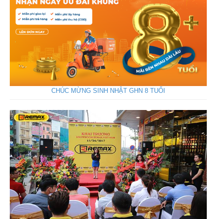
CHÚC MỪNG SINH NHẬT GHN 8 TUỔI