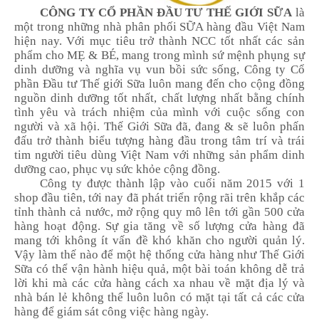
CÔNG TY CỔ PHẦN ĐẦU TƯ THẾ GIỚI SỮA
là
một trong những nhà phân phối SỮA hàng đầu Việt Nam
hiện nay. Với mục tiêu trở thành NCC tốt nhất các sản
phẩm cho MẸ & BÉ, mang trong mình sứ mệnh phụng sự
dinh dưỡng và nghĩa vụ vun bồi sức sống, Công ty Cổ
phần Đầu tư Thế giới Sữa luôn mang đến cho cộng đồng
nguồn dinh dưỡng tốt nhất,
chất lượng nhất bằng chính
tình yêu và trách nhiệm của mình với cuộc sống con
người và xã hội. Thế Giới Sữa đã, đang & sẽ luôn phấn
đấu trở thành biểu tượng hàng đầu trong tâm trí và trái
tim người tiêu dùng Việt Nam với những sản phẩm dinh
dưỡng cao, phục vụ sức khỏe cộng đồng.
Công ty được thành lập vào cuối năm 2015 với 1
shop đầu tiên, tới nay đã phát triển rộng rãi trên khắp các
tỉnh thành cả nước, mở rộng quy mô lên tới gần 500 cửa
hàng hoạt động. Sự gia tăng về số lượng cửa hàng đã
mang tới không ít vấn đề khó khăn cho người quản lý.
Vậy làm thế nào để một hệ thống cửa hàng như Thế Giới
Sữa có thể vận hành hiệu quả, một bài toán không dễ trả
lời khi mà các cửa hàng cách xa nhau về mặt địa lý và
nhà bán lẻ không thể luôn luôn có mặt tại tất cả các cửa
hàng để giám sát công việc hàng ngày.