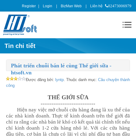
Register
Login
BizMan Web
Liên hệ
02473006979
Tin chi tiết
Phát triển chuỗi bán lẻ cùng Thế giới sữa -
htsoft.vn
Được đăng bởi:
lyntp
. Thuộc danh mục:
Câu chuyện thành
công
THẾ GIỚI SỮA
------------------------------
Hiện nay việc mở chuỗi cửa hàng đang là xu thế của
các nhà kinh doanh. Thực tế kinh doanh trên thế giới đã
chỉ ra
rằng
các nhà bán lẻ khó có kết quả tài chính tốt nếu
chỉ kinh doanh 1-2 cửa hàng nhỏ lẻ. Với các cửa hàng
đầu tiên, cơ bản là chưa có lãi vì chi phí đầu tư ban đầu