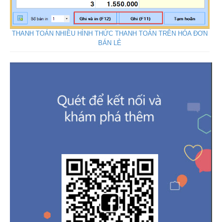
THANH TOÁN NHIỀU HÌNH THỨC THANH TOÁN TRÊN HÓA ĐƠN
BÁN LẺ