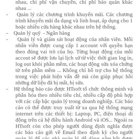
nhau, chi phí vận chuyển, chi phí bảo quản khác
nhau ...
-
Quản lý các chương trình khuyến mãi. Các chương
trình khuyến mãi đa dạng và linh hoạt, áp dụng cho 1
hoặc nhiều cửa hàng khác nhau trên hệ thống.
-
Quản lý quỹ - Ngân hàng
-
Quản lý và giám sát hoạt động của nhân viên. Mỗi
nhân viên được cung cấp 1 account với quyền hạn
theo đúng vai trò của họ. Từng hoạt động của mỗi
accout sẽ được lưu lại lịch sử từ việc thời gian log in,
log out khỏi phần mềm, các hoạt động sửa xóa chứng
từ trên phần mềm ... Không chỉ hỗ trợ cho hệ thống
trong việc phát hiện vấn đề mà còn giúp phục hồi
những dữ liệu đã bị mất, bị sửa.
-
Hệ thống báo cáo được HTsoft tổ chức thông minh và
phân hóa theo nhiều tiêu chí, nhiều cấp độ phù hợp
với các cấp bậc quản lý trong doanh nghiệp. Các báo
cáo có thể được truy xuất từ xa qua hệ thống mạng
internet trên các thiết bị: Laptop, PC, điện thoại di
động trên cả hệ điều hành Androi
d
và iOS... Ngoài ra
HTsoft còn cho phép người dùng định nghĩa được
các báo cáo
gửi về Email
theo định kỳ
cho
người
quản lý
để các nhà quản lý dễ dàng nắm bắt được