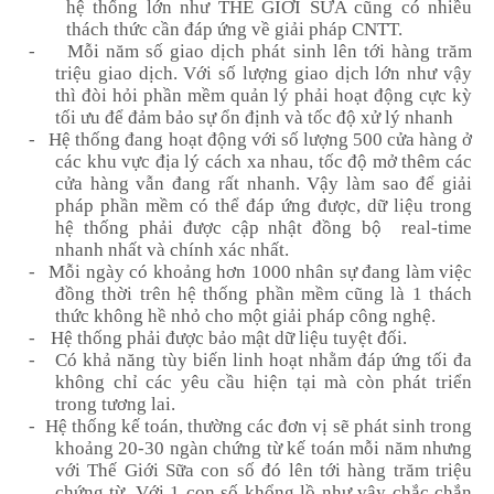
hệ thống lớn như
THẾ GIỚI SỮA
cũng có nhiều
thách thức cần đáp ứng về giải pháp CNTT.
-
Mỗi năm số giao dịch phát sinh lên tới hàng trăm
triệu giao dịch. Với số lượng giao dịch lớn như vậy
thì đòi hỏi
phần mềm quản lý
phải hoạt động cực kỳ
tối ưu để đảm bảo
sự ổn định và
tốc độ xử lý
nhanh
-
Hệ thống đang hoạt động với số lượng 500 cửa hàng ở
các khu vực địa lý cách xa nhau
,
t
ốc độ mở
thêm các
cửa hàng vẫn đang
rất nhanh. Vậy làm sao để giải
pháp phần mềm có thể đáp ứng được, dữ liệu trong
hệ thống phải được cập nhật đồng bộ
real-time
nhanh nhất và chính xác nhất.
-
Mỗi ngày có khoảng
hơn
1000 nhân sự đang làm việc
đồng thời trên
hệ thống
phần mềm cũng là 1 thách
thức không hề nhỏ cho một
giải pháp
công nghệ.
-
Hệ thống phải được bảo mật dữ liệu tuyệt đối.
-
Có khả năng tùy biến linh hoạt nhằm đáp ứng tối đa
không chỉ các yêu cầu hiện tại mà còn phát triển
trong tương lai.
-
Hệ thống kế toán, thường các đơn vị sẽ phát sinh trong
khoảng 20-30 ngàn chứng từ kế toán
mỗi năm
nhưng
với Thế Giới Sữa con số đó lên
tới hàng trăm
triệu
chứng từ. Với 1 con số khổng lồ như vậy chắc chắn