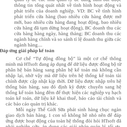
thông tin tổng quát nhất về tình hình hoạt động và
phát triển của doanh nghiệp. VD: BC về tình hình
phát triển cửa hàng (bao nhiêu cửa hàng được mở
mới, bao nhiêu cửa hàng đang hoạt động, bao nhiêu
cửa hàng đã tạm dừng hoạt động), BC doanh thu các
cửa hàng
hàng ngày, hàng tháng;
BC doanh thu các
ngành hàng
chính
và
so sánh
tỉ lệ
doanh thu giữa
các
ngành hàng....
Đáp ứng giải pháp kế toán
Cơ chế “Tự động đồng bộ” là một cơ chế thông
minh mà HTsoft đang áp dụng để dữ liệu được đồng bộ từ
phân hệ bán hàng sang phân hệ kế toán mà không cần
nhập lại, nhờ vậy mà dữ liệu trên hệ thống kế toán tài
chính được cập nhật
kịp
thời. Dữ liệu được nhập trên hệ
thống bán hàng, sau đó định kỳ được chuyển sang hệ
thống kế toán hàng đêm để thực hiện các nghiệp vụ hạch
toán kế toán,
dữ liệu kê
khai thuế, báo cáo tài chính và
các báo cáo quản trị khác.
Mỗi ngày Thế Giới Sữa phát sinh
hàng chục ngàn
giao dịch bán hàng, 1 con số không hề nhỏ nên để đáp
ứng được hoạt động của toàn hệ thống đòi hỏi HTsoft đã
phải nghiên cứu, áp dụng các giải pháp quản lý tối ưu,