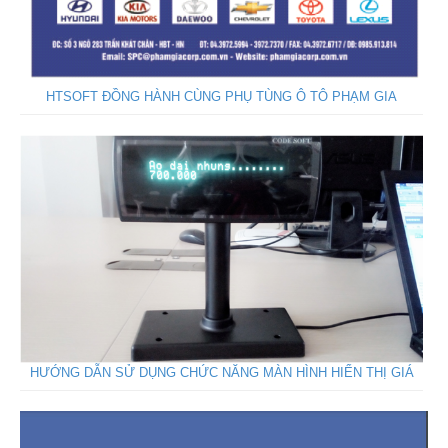
HTSOFT ĐỒNG HÀNH CÙNG PHỤ TÙNG Ô TÔ PHẠM GIA
HƯỚNG DẪN SỬ DỤNG CHỨC NĂNG MÀN HÌNH HIỂN THỊ GIÁ