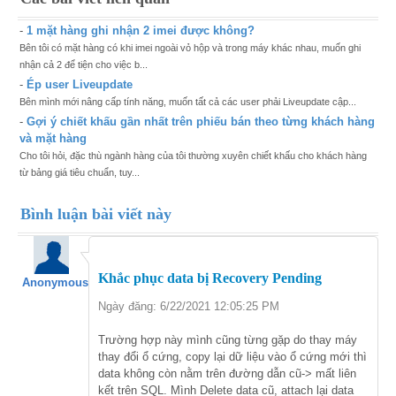
-
1 mặt hàng ghi nhận 2 imei được không?
Bên tôi có mặt hàng có khi imei ngoài vỏ hộp và trong máy khác nhau, muốn ghi
nhận cả 2 để tiện cho việc b...
-
Ép user Liveupdate
Bên mình mới nâng cấp tính năng, muốn tất cả các user phải Liveupdate cập...
-
Gợi ý chiết khấu gần nhất trên phiếu bán theo từng khách hàng
và mặt hàng
Cho tôi hỏi, đặc thù ngành hàng của tôi thường xuyên chiết khấu cho khách hàng
từ bảng giá tiêu chuẩn, tuy...
Bình luận bài viết này
Khắc phục data bị Recovery Pending
Anonymous
Ngày đăng: 6/22/2021 12:05:25 PM
Trường hợp này mình cũng từng gặp do thay máy
thay đổi ổ cứng, copy lại dữ liệu vào ổ cứng mới thì
data không còn nằm trên đường dẫn cũ-> mất liên
kết trên SQL. Mình Delete data cũ, attach lại data