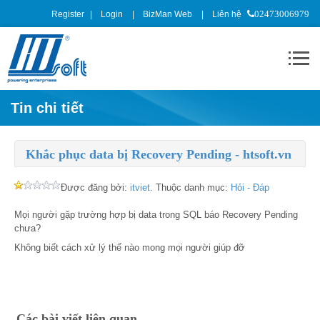
Register
Login
BizMan Web
Liên hệ
02473006979
Tin chi tiết
Khắc phục data bị Recovery Pending - htsoft.vn
Được đăng bởi:
itviet
. Thuộc danh mục:
Hỏi - Đáp
Mọi người gặp trường hợp bị data trong SQL báo Recovery Pending
chưa?
Không biết cách xử lý thế nào mong mọi người giúp đỡ
Các bài viết liên quan