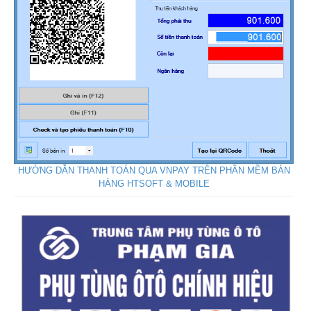
HƯỚNG DẪN THANH TOÁN QUA VNPAY TRÊN PHẦN MỀM BÁN
HÀNG HTSOFT & MOBILE