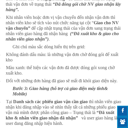
thái vận đơn về trạng thái
“Đã đóng gói chờ NV giao nhận lấy
hàng”.
-
Khi nhân viên hoặc đơn vị vận chuyển đến nhận vận đơn thì
nhân viên kho sẽ tích vào nút chức năng tại cột “
Giao cho NV
vận chuyển”
để cập nhật trạng thái của vận đơn sang trạng thái
nhân viên giao hàng đã nhận hàng
(“Đã xuất kho & giao cho
nhân viên giao nhận”)
.
Ghi chú màu sắc dòng hiển thị trên grid:
-
Không đánh dấu màu: là những vận đơn chờ đóng gói để xuất
kho
-
Màu xanh: thể hiện các vận đơn đã được đóng gói xong chờ
xuất kho.
-
Đối với những đơn hàng đã giao sẽ mất đi khỏi giao diện này.
Bước 3: Giao hàng (hỗ trợ cả giao diện máy tính&
Mobile)
-
Tại
Danh sách các phiếu giao vận cần giao
thì nhân viên giao
nhận khi đăng nhập vào sẽ nhìn thấy tất cả những phiếu giao
vận mà mình được phân công giao – Trạng thái là
“Đã xuất
kho & nhân viên giao nhận đã nhận”
và user giao hàng là
user đang đăng nhập hiện hành.