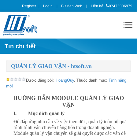
Register
Login
BizMan Web
Liên hệ
02473006979
Tin chi tiết
QUẢN LÝ GIAO VẬN - htsoft.vn
Được đăng bởi:
HoangQuy
. Thuộc danh mục:
Tính năng
mới
HƯỚNG DẪN MODULE QUẢN LÝ GIAO
VẬN
I.
Mục đích quản lý
Để đáp ứng nhu cầu về việc theo dõi , quản lý toàn bộ quá
trình trình vận chuyển hàng hóa trong doanh nghiệp.
Module quản lý vận chuyển sẽ giải quyết được các vấn đề