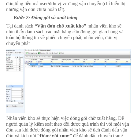
đơn,tổng tiền mà user/đơn vị vc đang vận chuyển (chỉ hiển thị
những vận đơn chưa hoàn tất).
Bước 2: Đóng gói và xuất hàng
-
Tại danh sách
“Vận đơn chờ xuất kho”
:nhân viên kho sẽ
nhìn thấy danh sách các mặt hàng cần đóng gói giao hàng và
toàn bộ thông tin về phiếu chuyển phát, nhân viên, đơn vị
chuyển phát
-
Nhân viên kho sẽ thực hiện việc đóng gói chờ xuất hàng. Để
người quản lý kiểm soát theo dõi được quá trình thì với mỗi vận
đơn sau khi được đóng gói nhân viên kho sẽ tích đánh dấu vận
đơn và kích nút “
Đóng gói xong”
để đánh dấu chuyển trạng