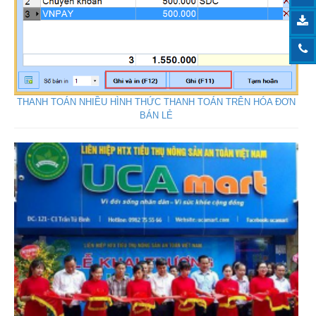
THANH TOÁN NHIỀU HÌNH THỨC THANH TOÁN TRÊN HÓA ĐƠN
BÁN LẺ