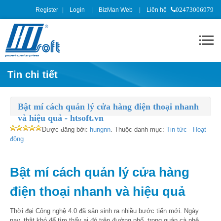
Register
Login
BizMan Web
Liên hệ
02473006979
Tin chi tiết
Bật mí cách quản lý cửa hàng điện thoại nhanh
và hiệu quả - htsoft.vn
Được đăng bởi:
hungnn
. Thuộc danh mục:
Tin tức - Hoạt
động
Bật mí cách quản lý cửa hàng
điện thoại nhanh và hiệu quả
Thời đại Công nghệ 4.0 đã sản sinh ra nhiều bước tiến mới. Ngày
nay, thật khó để tìm thấy ai đó trên đường phố, trong quán cà phê,