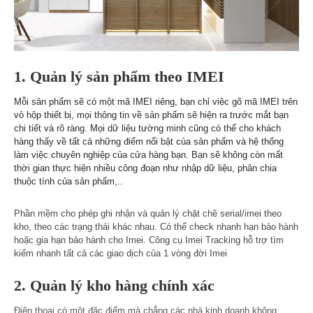
1. Quản lý sản phẩm theo IMEI
Mỗi sản phẩm sẽ có một mã IMEI riêng, bạn chỉ việc gõ mã IMEI trên
vỏ hộp thiết bị, mọi thông tin về sản phẩm sẽ hiện ra trước mắt bạn
chi tiết và rõ ràng. Mọi dữ liệu tường minh cũng có thể cho khách
hàng thấy về tất cả những điểm nổi bật của sản phẩm và hệ thống
làm việc chuyên nghiệp của cửa hàng bạn. Bạn sẽ không còn mất
thời gian thực hiện nhiều công đoạn như nhập dữ liệu, phân chia
thuộc tính của sản phẩm,..
Phần mềm cho phép ghi nhận và
quản lý chặt chẽ serial/imei theo
kho, theo các trạng thái khác nhau. Có thể check nhanh hạn bảo hành
hoặc gia hạn bảo hành cho Imei. Công cụ Imei Tracking hỗ trợ tìm
kiếm nhanh tất cả các giao dịch của 1 vòng đời Imei
2. Quản lý kho hàng chính xác
Điện thoại có một đặc điểm mà chẳng các nhà kinh doanh không