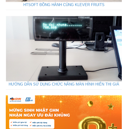
HTSOFT ĐỒNG HÀNH CÙNG KLEVER FRUITS
HƯỚNG DẪN SỬ DỤNG CHỨC NĂNG MÀN HÌNH HIỂN THỊ GIÁ