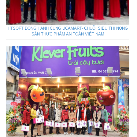
HTSOFT ĐỒNG HÀNH CÙNG UCAMART- CHUỖI SIÊU THỊ NÔNG
SẢN THỰC PHẨM AN TOÀN VIỆT NAM