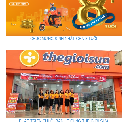
CHÚC MỪNG SINH NHẬT GHN 8 TUỔI
PHÁT TRIỂN CHUỖI BÁN LẺ CÙNG THẾ GIỚI SỮA