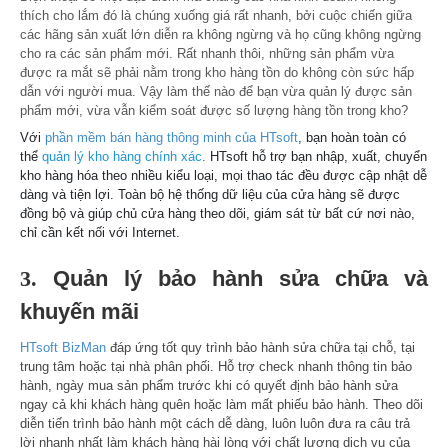
thích cho lắm đó là chúng xuống giá rất nhanh, bởi cuộc chiến giữa
các hãng sản xuất lớn diễn ra không ngừng và họ cũng không ngừng
cho ra các sản phẩm mới. Rất nhanh thôi, những sản phẩm vừa
được ra mắt sẽ phải nằm trong kho hàng tồn do không còn sức hấp
dẫn với người mua. Vậy làm thế nào để bạn vừa quản lý được sản
phẩm mới, vừa vẫn kiểm soát được số lượng hàng tồn trong kho?
Với
phần mềm bán hàng thông minh của HTsoft
, bạn hoàn toàn có
thể
quản lý kho hàng chính xác
.
HTsoft hỗ trợ bạn nhập, xuất, chuyển
kho hàng hóa theo nhiều kiểu loại, mọi thao tác đều được cập nhật dễ
dàng và tiện lợi. Toàn bộ hệ thống dữ liệu của cửa hàng sẽ được
đồng bộ và giúp chủ cửa hàng theo dõi, giám sát từ bất cứ nơi nào,
chỉ cần kết nối với Internet.
3.
Quản lý bảo hành sửa chữa và
khuyến mãi
HTsoft BizMan
đáp ứng tốt quy trình bảo hành sửa chữa tại chỗ, tại
trung tâm hoặc tại nhà phân phối. Hỗ trợ check nhanh thông tin bảo
hành, ngày mua sản phẩm trước khi có quyết định bảo hành sửa
ngay cả khi khách hàng quên hoặc làm mất phiếu bảo hành. Theo dõi
diễn tiến trình bảo hành một cách dễ dàng, luôn luôn đưa ra câu trả
lời nhanh nhất làm khách hàng hài lòng với chất lượng dịch vụ của