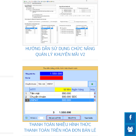
HƯỚNG DẪN SỬ DỤNG CHỨC NĂNG
QUẢN LÝ KHUYẾN MÃI V2
THANH TOÁN NHIỀU HÌNH THỨC
THANH TOÁN TRÊN HÓA ĐƠN BÁN LẺ