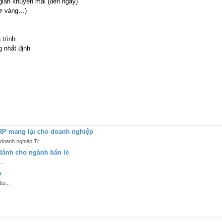
gian khuyến mãi (đến ngày)
iờ vàng…)
 trình
 nhất định
RP mang lại cho doanh nghiệp
doanh nghiệp Tr...
 dành cho ngành bán lẻ
..
o
&o...