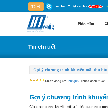
Liên hệ
Đặt câu hỏi
Kh
Tải về
Phần mềm
Gi
Tin chi tiết
Gợi ý chương trình khuyến mãi thu hút 
Được đăng bởi:
hungnn
. Thuộc danh mục:
T
Gợi ý chương trình khuyế
Các chương trình khuyến mãi là 1 phần quan trọng trong