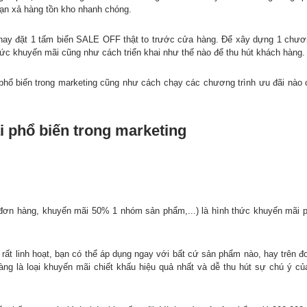
ạn xả hàng tồn kho nhanh chóng.
 hay đặt 1 tấm biển SALE OFF thật to trước cửa hàng. Để xây dựng 1 chươn
hức khuyến mãi cũng như cách triển khai như thế nào để thu hút khách hàng.
 phổ biến trong marketing cũng như cách chạy các chương trình ưu đãi nào
i phổ biến trong marketing
ị đơn hàng, khuyến mãi 50% 1 nhóm sản phẩm,...) là hình thức khuyến mãi 
rất linh hoạt, bạn có thể áp dụng ngay với bất cứ sản phẩm nào, hay trên 
ng là loại khuyến mãi chiết khấu hiệu quả nhất và dễ thu hút sự chú ý củ