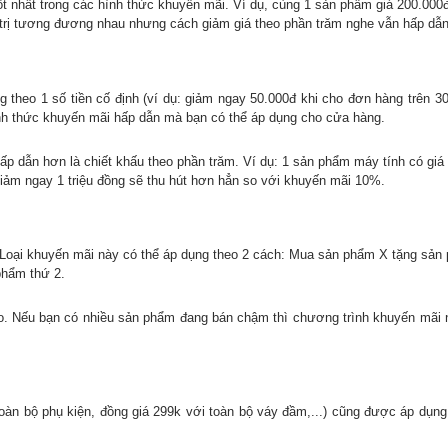
ốt nhất trong các hình thức khuyến mãi. Ví dụ, cùng 1 sản phẩm giá 200.00
á trị tương đương nhau nhưng cách giảm giá theo phần trăm nghe vẫn hấp dẫ
 theo 1 số tiền cố định (ví dụ: giảm ngay 50.000đ khi cho đơn hàng trên 3
ình thức khuyến mãi hấp dẫn mà bạn có thể áp dụng cho cửa hàng.
hấp dẫn hơn là chiết khấu theo phần trăm. Ví dụ: 1 sản phẩm máy tính có giá 
giảm ngay 1 triệu đồng sẽ thu hút hơn hẳn so với khuyến mãi 10%.
. Loại khuyến mãi này có thể áp dụng theo 2 cách: Mua sản phẩm X tặng sả
hẩm thứ 2.
. Nếu bạn có nhiều sản phẩm đang bán chậm thì chương trình khuyến mãi n
oàn bộ phụ kiện, đồng giá 299k với toàn bộ váy đầm,...) cũng được áp dụng