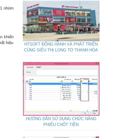
 1 nhóm
ân khiến
ất hiệu
HTSOFT ĐỒNG HÀNH VÀ PHÁT TRIỂN
CÙNG SIÊU THỊ LONG TƠ THANH HÓA
HƯỚNG DẪN SỬ DỤNG CHỨC NĂNG
PHIẾU CHỐT TIỀN