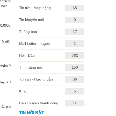
0đ nhưng
n hơn.
Tin tức - Hoạt động
68
Tin khuyến mãi
0
00.000đ,
Thông báo
17
10 triệu
Mail Letter Images
1
Hỏi - Đáp
762
n phẩm Y
Tính năng mới
150
Tư vấn - Hướng dẫn
36
ày là 1
Khác
5
Câu chuyện thành công
11
 rất phổ
TIN NỔI BẬT