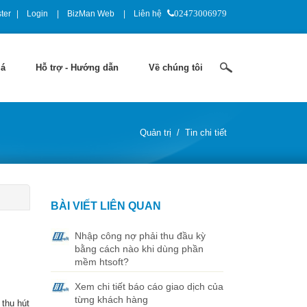
ter
Login
BizMan Web
Liên hệ
02473006979
iá
Hỗ trợ - Hướng dẫn
Về chúng tôi
Quản trị
/
Tin chi tiết
BÀI VIẾT LIÊN QUAN
Nhập công nợ phải thu đầu kỳ
bằng cách nào khi dùng phần
mềm htsoft?
Xem chi tiết báo cáo giao dịch của
từng khách hàng
 thu hút