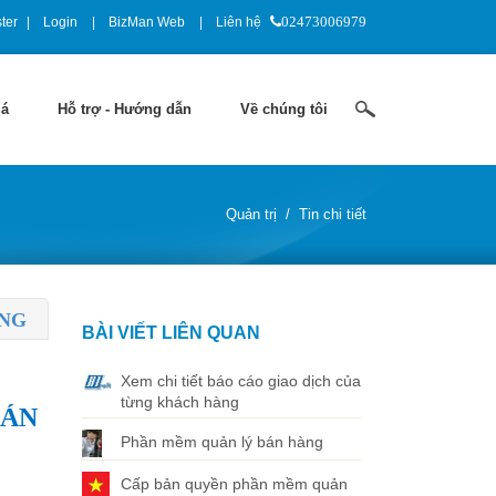
ter
Login
BizMan Web
Liên hệ
02473006979
iá
Hỗ trợ - Hướng dẫn
Về chúng tôi
Quản trị
/
Tin chi tiết
ÀNG
BÀI VIẾT LIÊN QUAN
Xem chi tiết báo cáo giao dịch của
từng khách hàng
BÁN
Phần mềm quản lý bán hàng
Cấp bản quyền phần mềm quản