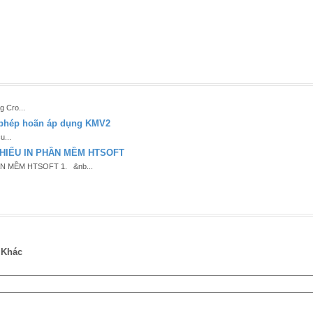
Cro...
 phép hoãn áp dụng KMV2
u...
HIẾU IN PHẦN MỀM HTSOFT
N MỀM HTSOFT 1. &nb...
Khác