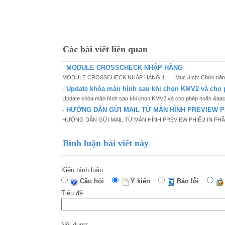
Các bài viết liên quan
-
MODULE CROSSCHECK NHẬP HÀNG
MODULE CROSSCHECK NHẬP HÀNG 1. Mục đích: Chức năng 
-
Update khóa màn hình sau khi chọn KMV2 và cho
Update khóa màn hình sau khi chọn KMV2 và cho phép hoãn &aac
-
HƯỚNG DẪN GỬI MAIL TỪ MÀN HÌNH PREVIEW P
HƯỚNG DẪN GỬI MAIL TỪ MÀN HÌNH PREVIEW PHIẾU IN PHẦ
Bình luận bài viết này
Kiểu bình luận:
Câu hỏi
Ý kiến
Báo lỗi
Tiêu đề
Nội dung: