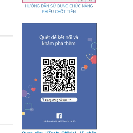
HƯỚNG DẪN SỬ DỤNG CHỨC NĂNG
PHIẾU CHỐT TIỀN