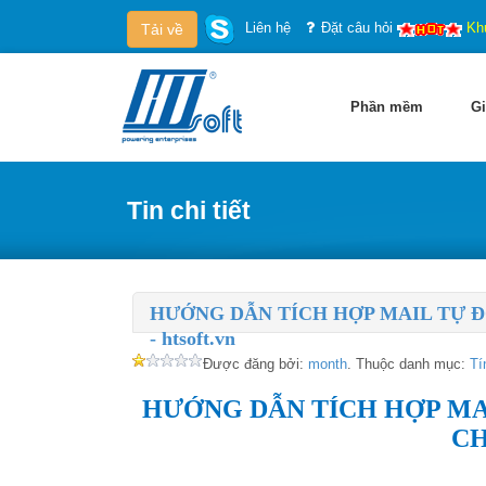
Liên hệ
Đặt câu hỏi
Kh
Tải về
Phần mềm
Gi
Tin chi tiết
HƯỚNG DẪN TÍCH HỢP MAIL TỰ 
- htsoft.vn
Được đăng bởi:
month
. Thuộc danh mục:
Tí
HƯỚNG DẪN TÍCH HỢP MA
C