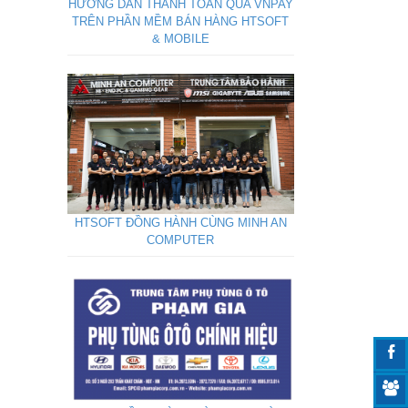
HƯỚNG DẪN THANH TOÁN QUA VNPAY
TRÊN PHẦN MỀM BÁN HÀNG HTSOFT
& MOBILE
HTSOFT ĐỒNG HÀNH CÙNG MINH AN
COMPUTER