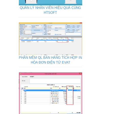
QUẢN LÝ NHÂN VIÊN HIỆU QUẢ CÙNG
HTSOFT
PHẦN MỀM QL BÁN HÀNG TÍCH HỢP IN
HÓA ĐƠN ĐIỆN TỬ EVAT