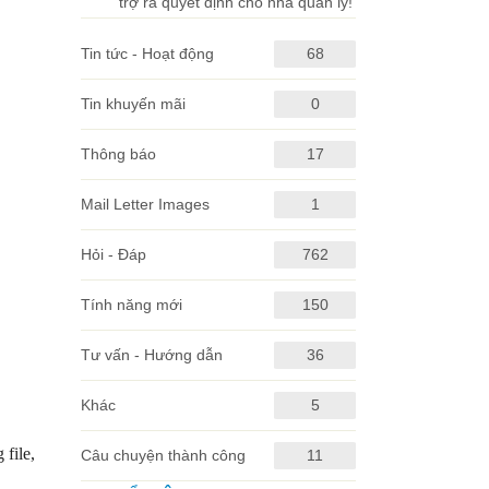
trợ ra quyết định cho nhà quản lý!
Tin tức - Hoạt động
68
Tin khuyến mãi
0
Thông báo
17
Mail Letter Images
1
Hỏi - Đáp
762
Tính năng mới
150
Tư vấn - Hướng dẫn
36
Khác
5
 file,
Câu chuyện thành công
11