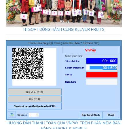
HTSOFT ĐỒNG HÀNH CÙNG KLEVER FRUITS
HƯỚNG DẪN THANH TOÁN QUA VNPAY TRÊN PHẦN MỀM BÁN
HÀNG HTSOFT & MOBILE