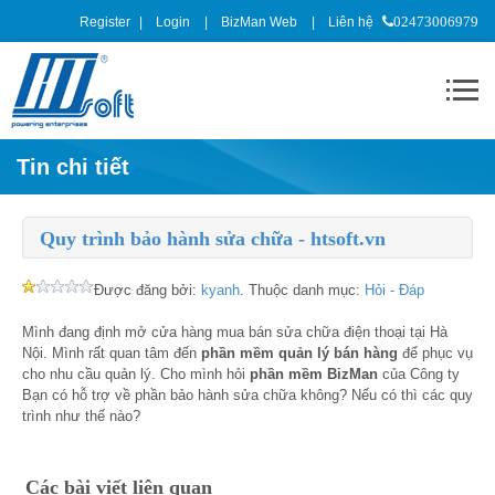
Register
Login
BizMan Web
Liên hệ
02473006979
Tin chi tiết
Quy trình bảo hành sửa chữa - htsoft.vn
Được đăng bởi:
kyanh
. Thuộc danh mục:
Hỏi - Đáp
Mình đang định mở cửa hàng mua bán sửa chữa điện thoại tại Hà
Nội. Mình rất quan tâm đến
phần mềm quản lý bán hàng
để phục vụ
cho nhu cầu quản lý. Cho mình hỏi
phần mềm BizMan
của Công ty
Bạn có hỗ trợ về phần bảo hành sửa chữa không? Nếu có thì các quy
trình như thế nào?
Các bài viết liên quan