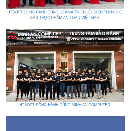
HTSOFT ĐỒNG HÀNH CÙNG UCAMART- CHUỖI SIÊU THỊ NÔNG
SẢN THỰC PHẨM AN TOÀN VIỆT NAM
HTSOFT ĐỒNG HÀNH CÙNG MINH AN COMPUTER