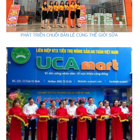
PHÁT TRIỂN CHUỖI BÁN LẺ CÙNG THẾ GIỚI SỮA