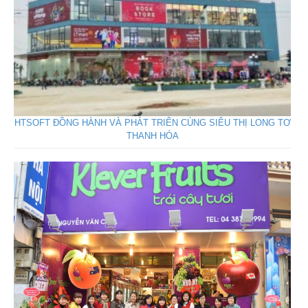
HTSOFT ĐỒNG HÀNH VÀ PHÁT TRIỂN CÙNG SIÊU THỊ LONG TƠ
THANH HÓA