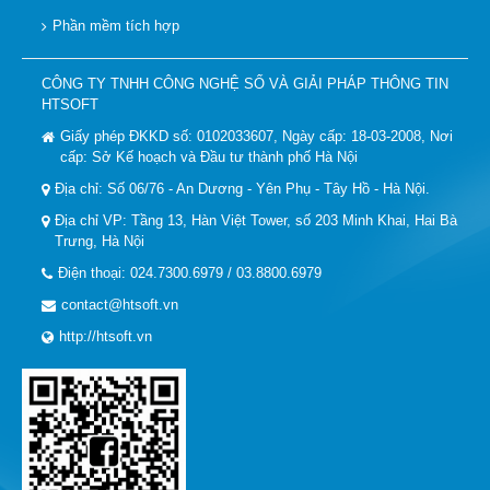
Phần mềm tích hợp
CÔNG TY TNHH CÔNG NGHỆ SỐ VÀ GIẢI PHÁP THÔNG TIN
HTSOFT
Giấy phép ĐKKD số: 0102033607, Ngày cấp: 18-03-2008, Nơi
cấp: Sở Kế hoạch và Đầu tư thành phố Hà Nội
Địa chỉ: Số 06/76 - An Dương - Yên Phụ - Tây Hồ - Hà Nội.
Địa chỉ VP: Tầng 13, Hàn Việt Tower, số 203 Minh Khai, Hai Bà
Trưng, Hà Nội
Điện thoại: 024.7300.6979 / 03.8800.6979
contact@htsoft.vn
http://htsoft.vn