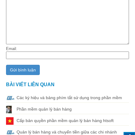
Email:
BÀI VIẾT LIÊN QUAN
Các ký hiệu và bảng phím tắt sử dụng trong phần mềm
Phần mềm quản lý bán hàng
Cấp bản quyền phần mềm quản lý bán hàng htsoft
Quản lý bán hàng và chuyển tiền giữa các chi nhánh