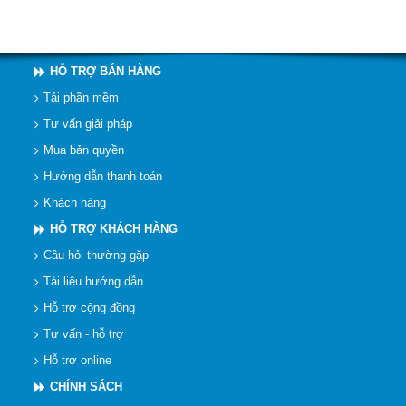
HỖ TRỢ BÁN HÀNG
Tải phần mềm
Tư vấn giải pháp
Mua bản quyền
Hướng dẫn thanh toán
Khách hàng
HỖ TRỢ KHÁCH HÀNG
Câu hỏi thường gặp
Tài liệu hướng dẫn
Hỗ trợ cộng đồng
Tư vấn - hỗ trợ
Hỗ trợ online
CHÍNH SÁCH