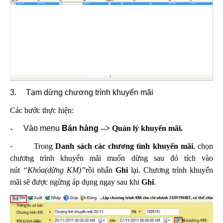
3.
Tạm dừng chương trình khuyến mãi
Các bước thực hiện:
-
Vào menu
Bán hàng
--> Quản lý khuyến mãi.
-
Trong
Danh sách các chương tình khuyến mãi
, chọn
chương trình khuyến mãi muốn dừng sau đó tích vào
nút
“Khóa(dừng KM)”
rồi nhấn
Ghi
lại. Chương trình khuyến
mãi sẽ được ngừng áp dụng ngay sau khi
Ghi
.