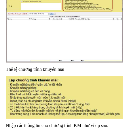
Thể lệ chương trình khuyến mãi
Nhập các thông tin cho chương trình KM như ví dụ sau: