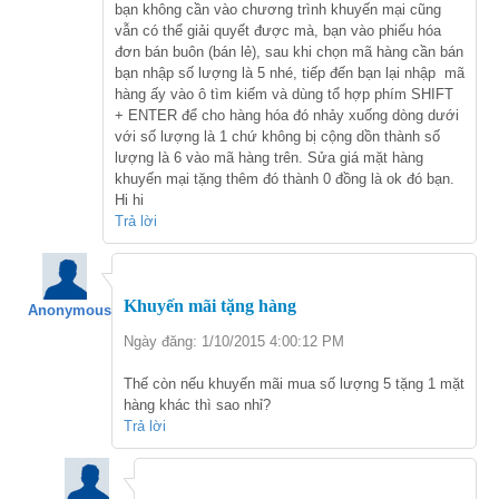
bạn không cần vào chương trình khuyến mại cũng
vẫn có thể giải quyết được mà, bạn vào phiếu hóa
đơn bán buôn (bán lẻ), sau khi chọn mã hàng cần bán
bạn nhập số lượng là 5 nhé, tiếp đến bạn lại nhập mã
hàng ấy vào ô tìm kiếm và dùng tổ hợp phím SHIFT
+ ENTER để cho hàng hóa đó nhảy xuống dòng dưới
với số lượng là 1 chứ không bị cộng dồn thành số
lượng là 6 vào mã hàng trên. Sửa giá mặt hàng
khuyến mại tặng thêm đó thành 0 đồng là ok đó bạn.
Hi hi
Trả lời
Khuyến mãi tặng hàng
Anonymous
Ngày đăng: 1/10/2015 4:00:12 PM
Thế còn nếu khuyến mãi mua số lượng 5 tặng 1 mặt
hàng khác thì sao nhỉ?
Trả lời