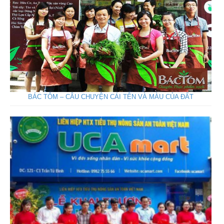
BÁC TÔM – CÂU CHUYỆN CÁI TÊN VÀ MÀU CỦA ĐẤT