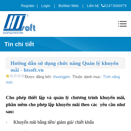
Register
Login
BizMan Web
Liên hệ
02473006979
Tin chi tiết
Hướng dẫn sử dụng chức năng Quản lý khuyến
mãi - htsoft.vn
Được đăng bởi:
thuongptn
. Thuộc danh mục:
Tính năng
mới
Cho phép thiết lập và quản lý chương trình khuyến mãi,
phần mềm cho phép lập khuyến mãi theo các yêu cầu như
sau:
Khuyến mãi bằng tiền/ giảm giá/ chiết khấu
-