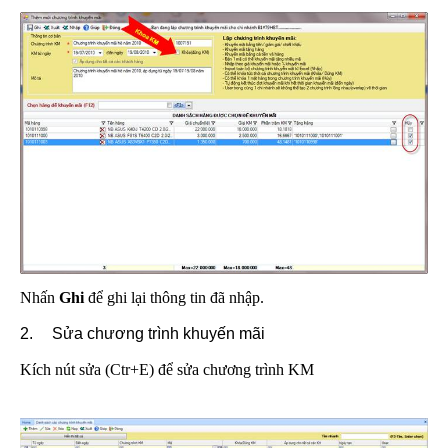
Nhấn
Ghi
để ghi lại thông tin đã nhập.
2.
Sửa chương trình khuyến mãi
Kích nút sửa (Ctr+E) để sửa chương trình KM