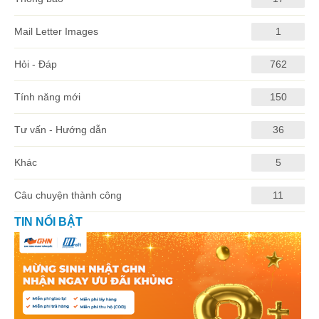
Mail Letter Images
1
Hỏi - Đáp
762
Tính năng mới
150
Tư vấn - Hướng dẫn
36
Khác
5
Câu chuyện thành công
11
TIN NỔI BẬT