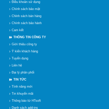
Điều khoản sử dụng
Chính sách bảo mật
Chỉnh sách bán hàng
Chính sách bảo hành
Cam kết
THÔNG TIN CÔNG TY
Giới thiệu công ty
Ý kiến khách hàng
Tuyển dụng
Liên hệ
Đại lý phân phối
TIN TỨC
Tính năng mới
Tin khuyến mãi
Thông báo từ HTsoft
Danh sách add-ins