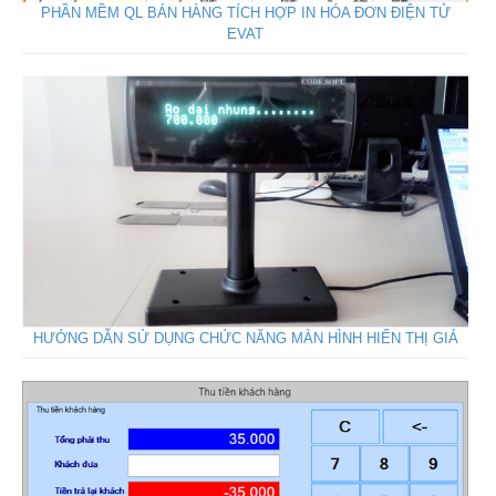
PHẦN MỀM QL BÁN HÀNG TÍCH HỢP IN HÓA ĐƠN ĐIỆN TỬ
EVAT
HƯỚNG DẪN SỬ DỤNG CHỨC NĂNG MÀN HÌNH HIỂN THỊ GIÁ