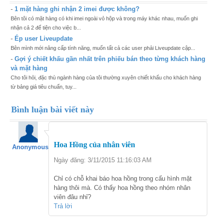
-
1 mặt hàng ghi nhận 2 imei được không?
Bên tôi có mặt hàng có khi imei ngoài vỏ hộp và trong máy khác nhau, muốn ghi
nhận cả 2 để tiện cho việc b...
-
Ép user Liveupdate
Bên mình mới nâng cấp tính năng, muốn tất cả các user phải Liveupdate cập...
-
Gợi ý chiết khấu gần nhất trên phiếu bán theo từng khách hàng
và mặt hàng
Cho tôi hỏi, đặc thù ngành hàng của tôi thường xuyên chiết khấu cho khách hàng
từ bảng giá tiêu chuẩn, tuy...
Bình luận bài viết này
Hoa Hồng của nhân viên
Anonymous
Ngày đăng: 3/11/2015 11:16:03 AM
Chỉ có chỗ khai báo hoa hồng trong cấu hình mặt
hàng thôi mà. Có thấy hoa hồng theo nhóm nhân
viên đâu nhỉ?
Trả lời