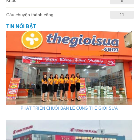
Khác
5
Câu chuyện thành công
11
TIN NỔI BẬT
PHÁT TRIỂN CHUỖI BÁN LẺ CÙNG THẾ GIỚI SỮA