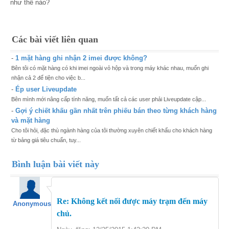
như thế nào?
Các bài viết liên quan
-
1 mặt hàng ghi nhận 2 imei được không?
Bên tôi có mặt hàng có khi imei ngoài vỏ hộp và trong máy khác nhau, muốn ghi
nhận cả 2 để tiện cho việc b...
-
Ép user Liveupdate
Bên mình mới nâng cấp tính năng, muốn tất cả các user phải Liveupdate cập...
-
Gợi ý chiết khấu gần nhất trên phiếu bán theo từng khách hàng
và mặt hàng
Cho tôi hỏi, đặc thù ngành hàng của tôi thường xuyên chiết khấu cho khách hàng
từ bảng giá tiêu chuẩn, tuy...
Bình luận bài viết này
Re: Không kết nối được máy trạm đến máy
Anonymous
chủ.