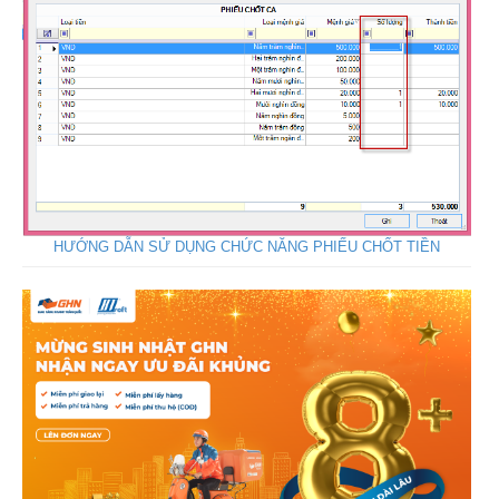
HƯỚNG DẪN SỬ DỤNG CHỨC NĂNG PHIẾU CHỐT TIỀN