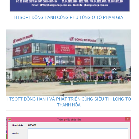
HTSOFT ĐỒNG HÀNH CÙNG PHỤ TÙNG Ô TÔ PHẠM GIA
HTSOFT ĐỒNG HÀNH VÀ PHÁT TRIỂN CÙNG SIÊU THỊ LONG TƠ
THANH HÓA