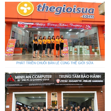
PHÁT TRIỂN CHUỖI BÁN LẺ CÙNG THẾ GIỚI SỮA