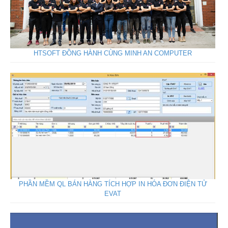
HTSOFT ĐỒNG HÀNH CÙNG MINH AN COMPUTER
PHẦN MỀM QL BÁN HÀNG TÍCH HỢP IN HÓA ĐƠN ĐIỆN TỬ
EVAT