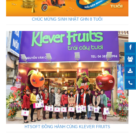
CHÚC MỪNG SINH NHẬT GHN 8 TUỔI
HTSOFT ĐỒNG HÀNH CÙNG KLEVER FRUITS