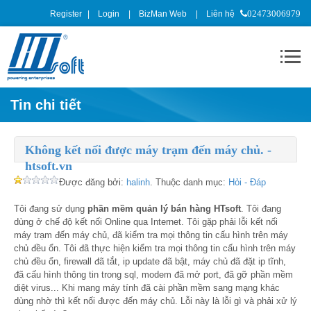
Register
Login
BizMan Web
Liên hệ
02473006979
Tin chi tiết
Không kết nối được máy trạm đến máy chủ. -
htsoft.vn
Được đăng bởi:
halinh
. Thuộc danh mục:
Hỏi - Đáp
Tôi đang sử dụng
phần mềm quản lý bán hàng HTsoft
. Tôi đang
dùng ở chế độ kết nối Online qua Internet. Tôi gặp phải lỗi kết nối
máy trạm đến máy chủ, đã kiểm tra mọi thông tin cấu hình trên máy
chủ đều ổn. Tôi đã thực hiện kiểm tra mọi thông tin cấu hình trên máy
chủ đều ổn, firewall đã tắt, ip update đã bật, máy chủ đã đặt ip tĩnh,
đã cấu hình thông tin trong sql, modem đã mở port, đã gỡ phần mềm
diệt virus... Khi mang máy tính đã cài phần mềm sang mạng khác
dùng nhờ thì kết nối được đến máy chủ. Lỗi này là lỗi gì và phải xử lý