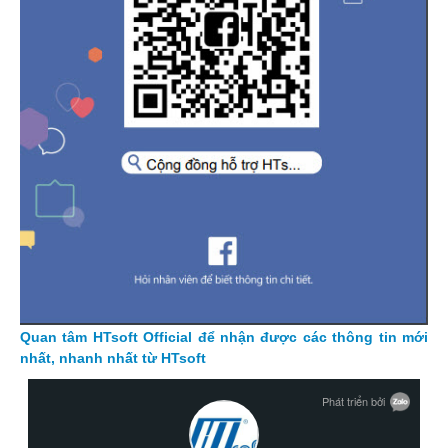
Quan tâm HTsoft Official để nhận được các thông tin mới
nhất, nhanh nhất từ HTsoft