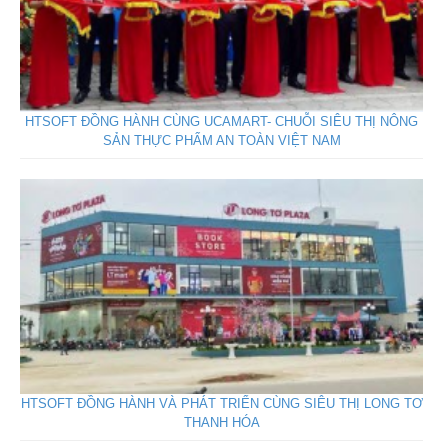
HTSOFT ĐỒNG HÀNH CÙNG UCAMART- CHUỖI SIÊU THỊ NÔNG
SẢN THỰC PHẨM AN TOÀN VIỆT NAM
HTSOFT ĐỒNG HÀNH VÀ PHÁT TRIỂN CÙNG SIÊU THỊ LONG TƠ
THANH HÓA