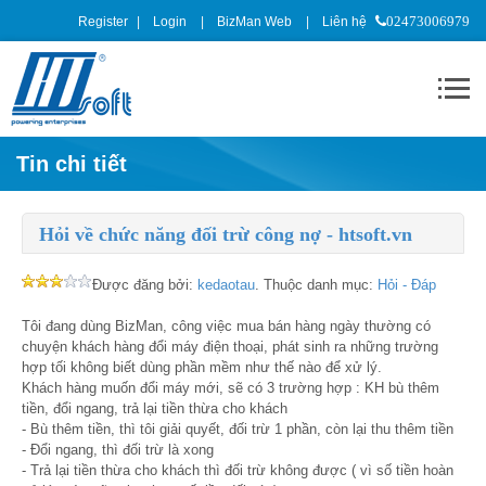
Register
Login
BizMan Web
Liên hệ
02473006979
Tin chi tiết
Hỏi về chức năng đối trừ công nợ - htsoft.vn
Được đăng bởi:
kedaotau
. Thuộc danh mục:
Hỏi - Đáp
Tôi đang dùng BizMan, công việc mua bán hàng ngày thường có
chuyện khách hàng đổi máy điện thoại, phát sinh ra những trường
hợp tối không biết dùng phần mềm như thế nào để xử lý.
Khách hàng muốn đổi máy mới, sẽ có 3 trường hợp : KH bù thêm
tiền, đổi ngang, trả lại tiền thừa cho khách
- Bù thêm tiền, thì tôi giải quyết, đối trừ 1 phần, còn lại thu thêm tiền
- Đổi ngang, thì đối trừ là xong
- Trả lại tiền thừa cho khách thì đối trừ không được ( vì số tiền hoàn