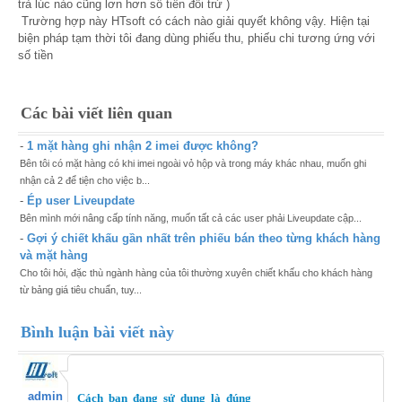
trả lúc nào cũng lơn hơn số tiền đối trừ )
Trường hợp này HTsoft có cách nào giải quyết không vậy. Hiện tại
biện pháp tạm thời tôi đang dùng phiếu thu, phiếu chi tương ứng với
số tiền
Các bài viết liên quan
-
1 mặt hàng ghi nhận 2 imei được không?
Bên tôi có mặt hàng có khi imei ngoài vỏ hộp và trong máy khác nhau, muốn ghi
nhận cả 2 để tiện cho việc b...
-
Ép user Liveupdate
Bên mình mới nâng cấp tính năng, muốn tất cả các user phải Liveupdate cập...
-
Gợi ý chiết khấu gần nhất trên phiếu bán theo từng khách hàng
và mặt hàng
Cho tôi hỏi, đặc thù ngành hàng của tôi thường xuyên chiết khấu cho khách hàng
từ bảng giá tiêu chuẩn, tuy...
Bình luận bài viết này
admin
Cách bạn đang sử dụng là đúng