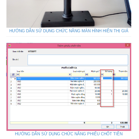
HƯỚNG DẪN SỬ DỤNG CHỨC NĂNG MÀN HÌNH HIỂN THỊ GIÁ
HƯỚNG DẪN SỬ DỤNG CHỨC NĂNG PHIẾU CHỐT TIỀN