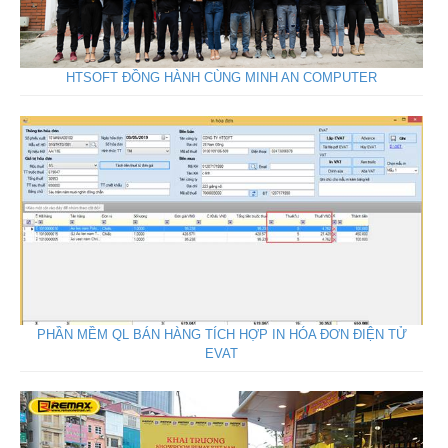
HTSOFT ĐỒNG HÀNH CÙNG MINH AN COMPUTER
PHẦN MỀM QL BÁN HÀNG TÍCH HỢP IN HÓA ĐƠN ĐIỆN TỬ
EVAT