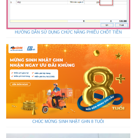
HƯỚNG DẪN SỬ DỤNG CHỨC NĂNG PHIẾU CHỐT TIỀN
CHÚC MỪNG SINH NHẬT GHN 8 TUỔI