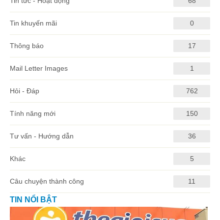
Tin tức - Hoạt động
68
Tin khuyến mãi
0
Thông báo
17
Mail Letter Images
1
Hỏi - Đáp
762
Tính năng mới
150
Tư vấn - Hướng dẫn
36
Khác
5
Câu chuyện thành công
11
TIN NỔI BẬT