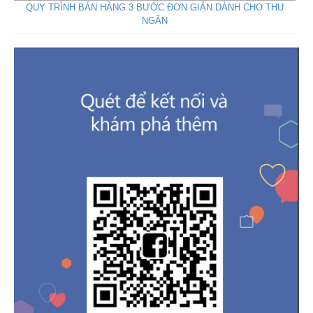
QUY TRÌNH BÁN HÀNG 3 BƯỚC ĐƠN GIẢN DÀNH CHO THU
NGÂN