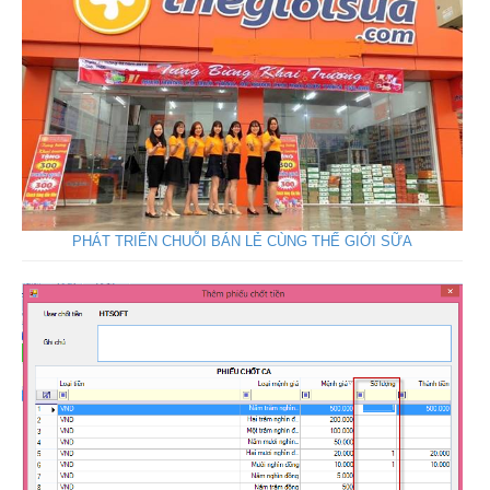
PHÁT TRIỂN CHUỖI BÁN LẺ CÙNG THẾ GIỚI SỮA