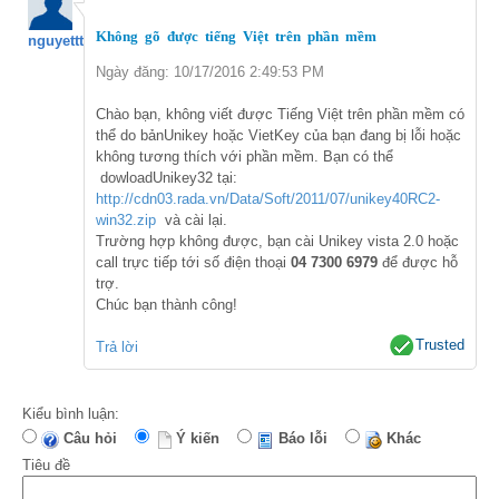
Không gõ được tiếng Việt trên phần mềm
nguyettt
Ngày đăng: 10/17/2016 2:49:53 PM
Chào bạn, không viết được Tiếng Việt trên phần mềm có
thể do bảnUnikey hoặc VietKey của bạn đang bị lỗi hoặc
không tương thích với phần mềm. Bạn có thể
dowloadUnikey32 tại:
http://cdn03.rada.vn/Data/Soft/2011/07/unikey40RC2-
win32.zip
và cài lại.
Trường hợp không được, bạn cài Unikey vista 2.0 hoặc
call trực tiếp tới số điện thoại
04 7300 6979
để được hỗ
trợ.
Chúc bạn thành công!
Trusted
Trả lời
Kiểu bình luận:
Câu hỏi
Ý kiến
Báo lỗi
Khác
Tiêu đề