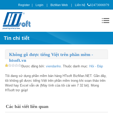
Register
Login
BizMan Web
Liên hệ
02473006979
Tin chi tiết
Không gõ được tiếng Việt trên phần mềm -
htsoft.vn
Được đăng bởi:
viendanho
. Thuộc danh mục:
Hỏi - Đáp
Tôi đang sử dụng phần mềm bán hàng HTsoft BizMan.NET. Gần đây,
tôi không gõ được tiếng Việt trên phần mềm trong khi soạn thảo trên
Word hay Excel vẫn ok (Máy tính của tôi cài win 7 32 bit). Mong
HTsoft trợ giúp!
Các bài viết liên quan