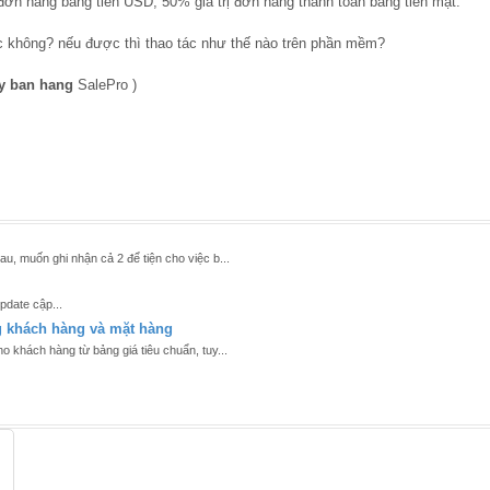
đơn hàng bằng tiền USD, 50% giá trị đơn hàng thanh toán bằng tiền mặt.
 không? nếu được thì thao tác như thế nào trên phần mềm?
y ban hang
SalePro )
u, muốn ghi nhận cả 2 để tiện cho việc b...
pdate cập...
ng khách hàng và mặt hàng
o khách hàng từ bảng giá tiêu chuẩn, tuy...