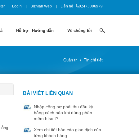
ter
Login
BizMan Web
Liên hệ
02473006979
iá
Hỗ trợ - Hướng dẫn
Về chúng tôi
Quản trị
/
Tin chi tiết
BÀI VIẾT LIÊN QUAN
Nhập công nợ phải thu đầu kỳ
bằng cách nào khi dùng phần
mềm htsoft?
 bằng
Xem chi tiết báo cáo giao dịch của
từng khách hàng