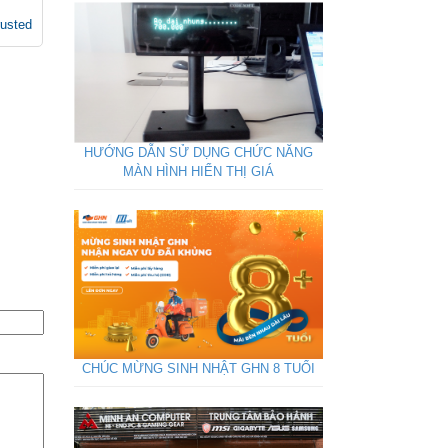
rusted
HƯỚNG DẪN SỬ DỤNG CHỨC NĂNG
MÀN HÌNH HIỂN THỊ GIÁ
CHÚC MỪNG SINH NHẬT GHN 8 TUỔI