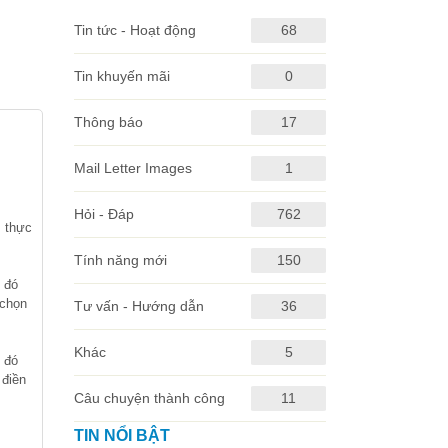
Tin tức - Hoạt động
68
Tin khuyến mãi
0
Thông báo
17
Mail Letter Images
1
Hỏi - Đáp
762
, thực
Tính năng mới
150
 đó
 chọn
Tư vấn - Hướng dẫn
36
Khác
5
 đó
 điền
Câu chuyện thành công
11
TIN NỔI BẬT