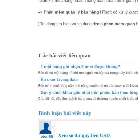
- Sau khi mua hàng, khách hàng thanh toán 50% giá trị 
-->
Phần mềm quản lý bán hàng
HTsoft có xử lý được
( Toi dang tim hieu va su dung demo
phan mem quan l
Các bài viết liên quan
-
1 mặt hàng ghi nhận 2 imei được không?
Bên tôi có mặt hàng có khi imei ngoài vỏ hộp và trong máy khác nha
-
Ép user Liveupdate
Bên mình mới nâng cấp tính năng, muốn tất cả các user phải Liveu
-
Gợi ý chiết khấu gần nhất trên phiếu bán theo từ
Cho tôi hỏi, đặc thù ngành hàng của tôi thường xuyên chiết khấu ch
Bình luận bài viết này
Xem số dư quỹ tiền USD
vivu88