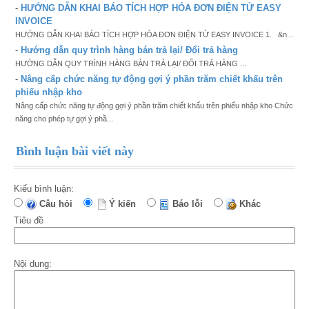
-
HƯỚNG DẪN KHAI BÁO TÍCH HỢP HÓA ĐƠN ĐIỆN TỬ EASY
INVOICE
HƯỚNG DẪN KHAI BÁO TÍCH HỢP HÓA ĐƠN ĐIỆN TỬ EASY INVOICE 1. &n...
-
Hướng dẫn quy trình hàng bán trả lại/ Đổi trả hàng
HƯỚNG DẪN QUY TRÌNH HÀNG BÁN TRẢ LẠI/ ĐỔI TRẢ HÀNG ...
-
Nâng cấp chức năng tự động gợi ý phần trăm chiết khấu trên
phiếu nhập kho
Nâng cấp chức năng tự động gợi ý phần trăm chiết khấu trên phiếu nhập kho Chức
năng cho phép tự gợi ý phầ...
Bình luận bài viết này
Kiểu bình luận:
Câu hỏi
Ý kiến
Báo lỗi
Khác
Tiêu đề
Nội dung: