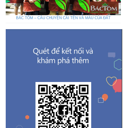
BÁC TÔM – CÂU CHUYỆN CÁI TÊN VÀ MÀU CỦA ĐẤT