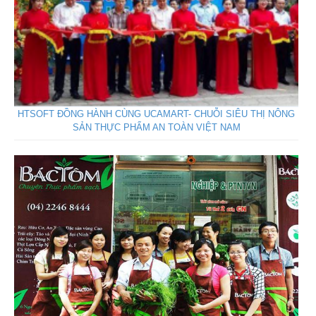
HTSOFT ĐỒNG HÀNH CÙNG UCAMART- CHUỖI SIÊU THỊ NÔNG
SẢN THỰC PHẨM AN TOÀN VIỆT NAM