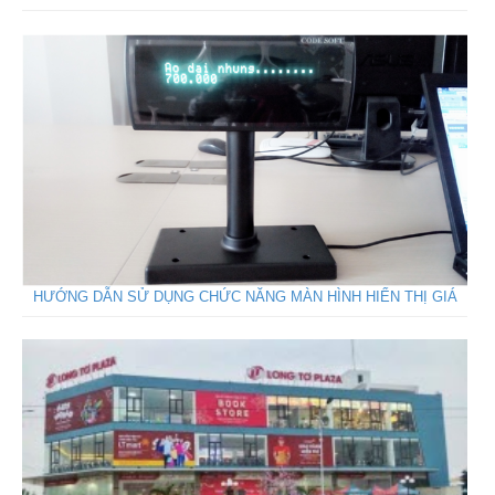
HƯỚNG DẪN SỬ DỤNG CHỨC NĂNG MÀN HÌNH HIỂN THỊ GIÁ