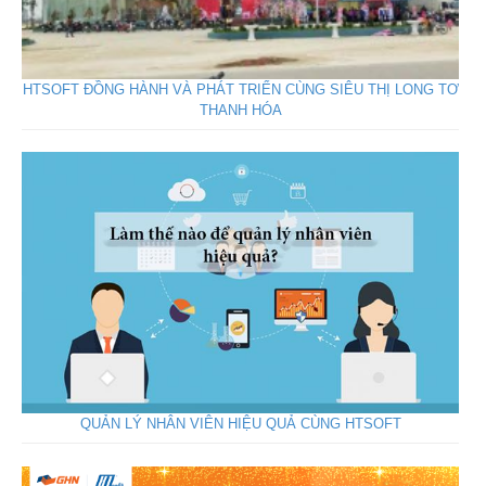
HTSOFT ĐỒNG HÀNH VÀ PHÁT TRIỂN CÙNG SIÊU THỊ LONG TƠ
THANH HÓA
QUẢN LÝ NHÂN VIÊN HIỆU QUẢ CÙNG HTSOFT