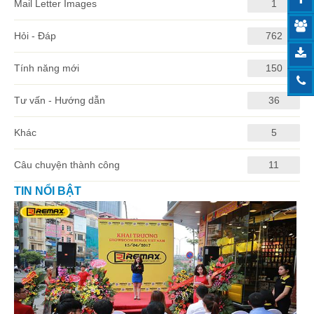
Mail Letter Images
1
Hỏi - Đáp
762
Tính năng mới
150
Tư vấn - Hướng dẫn
36
Khác
5
Câu chuyện thành công
11
TIN NỔI BẬT