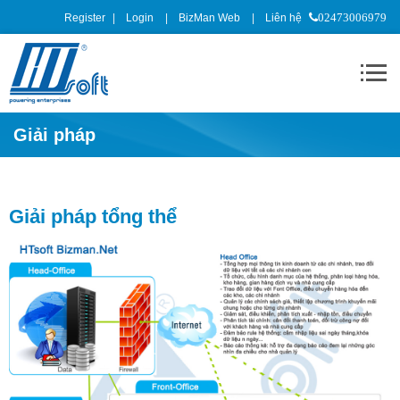
Register
Login
BizMan Web
Liên hệ
02473006979
Giải pháp
Giải pháp tổng thể