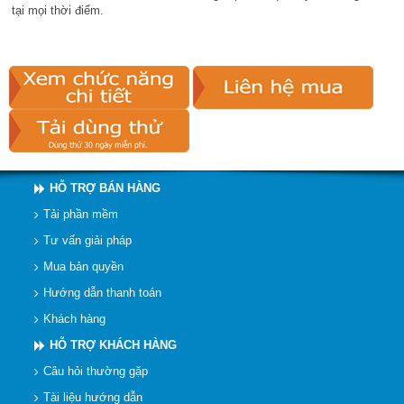
tại mọi thời điểm.
HỖ TRỢ BÁN HÀNG
Tải phần mềm
Tư vấn giải pháp
Mua bản quyền
Hướng dẫn thanh toán
Khách hàng
HỖ TRỢ KHÁCH HÀNG
Câu hỏi thường gặp
Tài liệu hướng dẫn