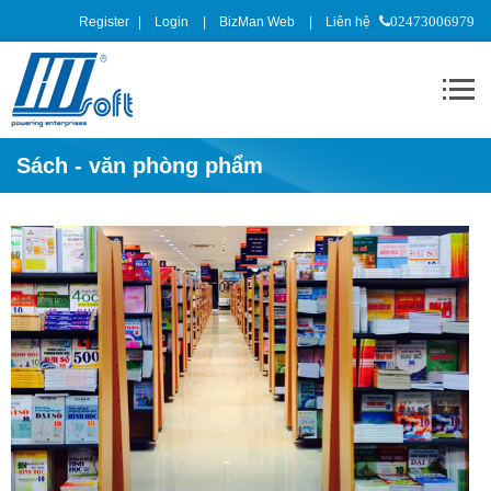
Register
Login
BizMan Web
Liên hệ
02473006979
Sách - văn phòng phẩm