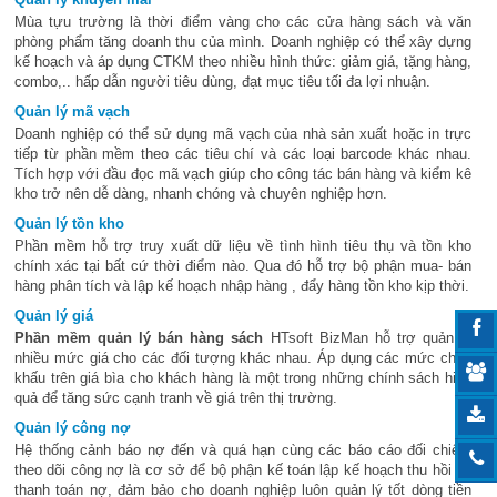
Mùa tựu trường là thời điểm vàng cho các cửa hàng sách và văn
phòng phẩm tăng doanh thu của mình. Doanh nghiệp có thể xây dựng
kế hoạch và áp dụng CTKM theo nhiều hình thức: giảm giá, tặng hàng,
combo,.. hấp dẫn người tiêu dùng, đạt mục tiêu tối đa lợi nhuận.
Quản lý mã vạch
Doanh nghiệp có thể sử dụng mã vạch của nhà sản xuất hoặc in trực
tiếp từ phần mềm theo các tiêu chí và các loại barcode khác nhau.
Tích hợp với đầu đọc mã vạch giúp cho công tác bán hàng và kiểm kê
kho trở nên dễ dàng, nhanh chóng và chuyên nghiệp hơn.
Quản lý tồn kho
Phần mềm hỗ trợ truy xuất dữ liệu về tình hình tiêu thụ và tồn kho
chính xác tại bất cứ thời điểm nào. Qua đó hỗ trợ bộ phận mua- bán
hàng phân tích và lập kế hoạch nhập hàng , đẩy hàng tồn kho kịp thời.
Quản lý giá
Phần mềm quản lý bán hàng sách
HTsoft BizMan hỗ trợ quản lý
nhiều mức giá cho các đối tượng khác nhau. Áp dụng các mức chiết
khấu trên giá bìa cho khách hàng là một trong những chính sách hiệu
quả để tăng sức cạnh tranh về giá trên thị trường.
Quản lý công nợ
Hệ thống cảnh báo nợ đến và quá hạn cùng các báo cáo đối chiếu,
theo dõi công nợ là cơ sở để bộ phận kế toán lập kế hoạch thu hồi và
thanh toán nợ, đảm bảo cho doanh nghiệp luôn quản lý tốt dòng tiền